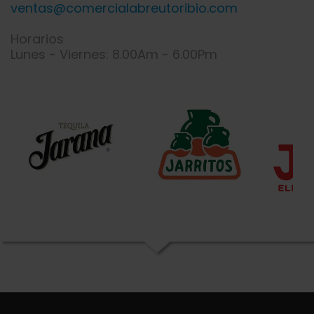
ventas@comercialabreutoribio.com
Horarios
Lunes - Viernes: 8.00Am - 6.00Pm