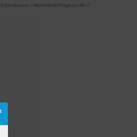
 0 productos - Mostrando Pagina 1 de -1
×