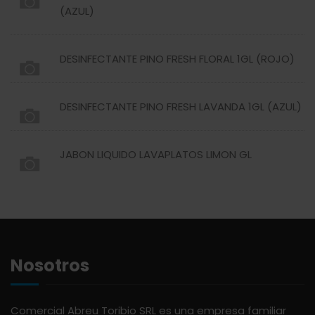
ABSOLUT
HARINAS
(AZUL)
ACTIVAGEL
HIGIENE PERSONAL
DESINFECTANTE PINO FRESH FLORAL 1GL (ROJO)
AGAVITA
LÁCTEOS
DESINFECTANTE PINO FRESH LAVANDA 1GL (AZUL)
AMBAR
LAVANDERÍA
JABON LIQUIDO LAVAPLATOS LIMON GL
AMERICANA
LIMPIEZA DEL HOGAR
ANDALUZ
MIELES Y MERMELADAS
Nosotros
APERITIVO
OTROS
APOTHIC
PANADERÍA
Comercial Abreu Toribio SRL es una empresa familiar