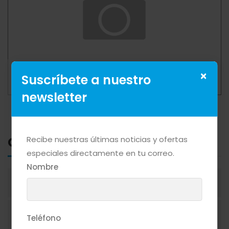
JABON LIQUIDO LAVAPLATOS LIMON GL
×
Suscríbete a nuestro
Mas Detalle
newsletter
Categorias
Recibe nuestras últimas noticias y ofertas
especiales directamente en tu correo.
Nombre
ACEITES
ADEREZOS
Teléfono