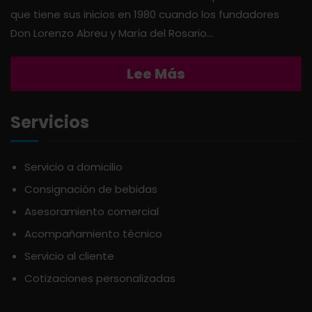
que tiene sus inicios en 1980 cuando los fundadores
Don Lorenzo Abreu y María del Rosario...
AQUA
PASTAS
Lee Más
ARDUINI
PICADERAS
Servicios
ARIENZO DE MARQUEZ
SALSAS
ATLANTICO
SAZONES
Servicio a domicilio
Consignación de bebidas
AVALON
SNACKS
Asesoramiento comercial
Acompañamiento técnico
AVERNA
ÚTILES ESCOLARES
Servicio al cliente
Cotizaciones personalizadas
AZUKITA