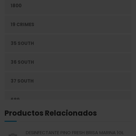
1800
CONFITERÍA
19 CRIMES
CONGELADOS
35 SOUTH
CUIDADO PERSONAL
36 SOUTH
DESECHABLES
37 SOUTH
ENLATADOS
689
ESPECIAS
Productos Relacionados
ABREU
GRANOS
DESINFECTANTE PINO FRESH BRISA MARINA 1GL