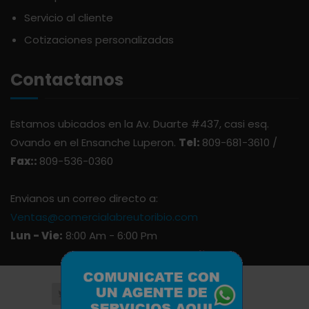
ARDUINI
PICADERAS
Servicio al cliente
Cotizaciones personalizadas
ARIENZO DE MARQUEZ
SALSAS
Contactanos
ATLANTICO
SAZONES
Estamos ubicados en la Av. Duarte #437, casi esq.
AVALON
SNACKS
Ovando en el Ensanche Luperon.
Tel:
809-681-3610 /
Fax::
809-536-0360
AVERNA
ÚTILES ESCOLARES
Envianos un correo directo a:
Ventas@comercialabreutoribio.com
AZUKITA
Lun - Vie:
8:00 Am - 6:00 Pm
BACARDI
BAILEY