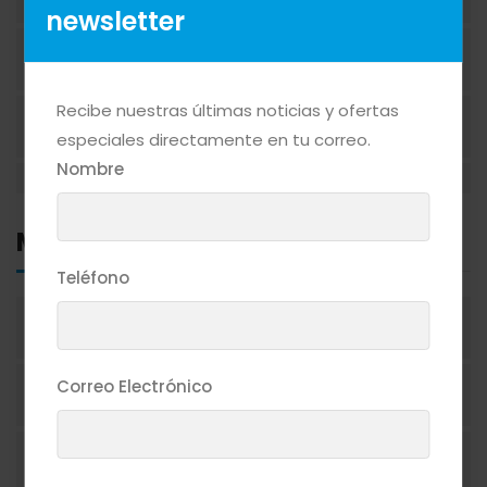
newsletter
BEBIDAS ALCOHÓLICAS
Recibe nuestras últimas noticias y ofertas
BEBIDAS NO ALCOHÓLICAS
especiales directamente en tu correo.
Nombre
CAFÉ
Marcas
CEREALES
Teléfono
1492
CIGARRILLOS
Correo Electrónico
1800
CONFITERÍA
19 CRIMES
CONGELADOS