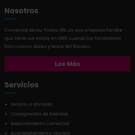
AGAVITA
LÁCTEOS
Nosotros
AMBAR
LAVANDERÍA
Comercial Abreu Toribio SRL es una empresa familiar
que tiene sus inicios en 1980 cuando los fundadores
AMERICANA
LIMPIEZA DEL HOGAR
Don Lorenzo Abreu y María del Rosario...
Lee Más
ANDALUZ
MIELES Y MERMELADAS
APERITIVO
OTROS
Servicios
APOTHIC
PANADERÍA
Servicio a domicilio
Consignación de bebidas
AQUA
PASTAS
Asesoramiento comercial
Acompañamiento técnico