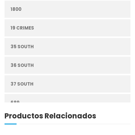
1800
CONFITERÍA
19 CRIMES
CONGELADOS
35 SOUTH
CUIDADO PERSONAL
36 SOUTH
DESECHABLES
37 SOUTH
ENLATADOS
689
ESPECIAS
Productos Relacionados
ABREU
GRANOS