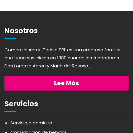
ABSOLUT
HARINAS
ACTIVAGEL
HIGIENE PERSONAL
Nosotros
AGAVITA
LÁCTEOS
Comercial Abreu Toribio SRL es una empresa familiar
que tiene sus inicios en 1980 cuando los fundadores
AMBAR
LAVANDERÍA
Don Lorenzo Abreu y María del Rosario...
AMERICANA
LIMPIEZA DEL HOGAR
Lee Más
ANDALUZ
MIELES Y MERMELADAS
Servicios
APERITIVO
OTROS
Servicio a domicilio
Consignación de bebidas