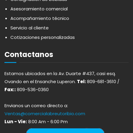
APOTHIC
PANADERÍA
Asesoramiento comercial
Acompañamiento técnico
AQUA
PASTAS
Servicio al cliente
Cotizaciones personalizadas
ARDUINI
PICADERAS
Contactanos
ARIENZO DE MARQUEZ
SALSAS
Estamos ubicados en la Av. Duarte #437, casi esq.
ATLANTICO
SAZONES
Ovando en el Ensanche Luperon.
Tel:
809-681-3610 /
Fax::
809-536-0360
AVALON
SNACKS
Envianos un correo directo a:
AVERNA
ÚTILES ESCOLARES
Ventas@comercialabreutoribio.com
Lun - Vie:
8:00 Am - 6:00 Pm
AZUKITA