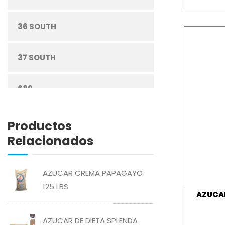
DESECHABLES
36 SOUTH
ENLATADOS
37 SOUTH
ESPECIAS
689
GRANOS
ABREU
Productos
HARINAS
Relacionados
ABSOLUT
HIGIENE PERSONAL
AZUCAR CREMA PAPAGAYO
ACTIVAGEL
125 LBS
AZUCAR
LÁCTEOS
AGAVITA
AZUCAR DE DIETA SPLENDA