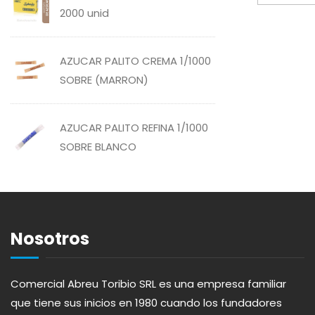
LAVANDERÍA
2000 unid
AMBAR
LIMPIEZA DEL HOGAR
AZUCAR PALITO CREMA 1/1000
AMERICANA
SOBRE (MARRON)
MIELES Y MERMELADAS
ANDALUZ
AZUCAR PALITO REFINA 1/1000
OTROS
SOBRE BLANCO
APERITIVO
PANADERÍA
APOTHIC
PASTAS
Nosotros
AQUA
PICADERAS
Comercial Abreu Toribio SRL es una empresa familiar
ARDUINI
que tiene sus inicios en 1980 cuando los fundadores
SALSAS