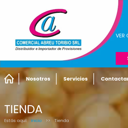
VER
Nosotros
Servicios
Contacta
TIENDA
Estás aquí:
Inicio
>>
Tienda