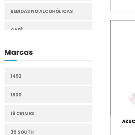
BEBIDAS NO ALCOHÓLICAS
CAFÉ
CEREALES
Marcas
CIGARRILLOS
1492
CONFITERÍA
1800
CONGELADOS
19 CRIMES
AZUC
CUIDADO PERSONAL
35 SOUTH