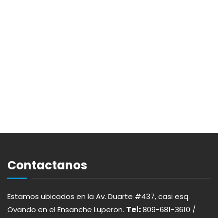
Contactanos
Estamos ubicados en la Av. Duarte #437, casi esq.
Ovando en el Ensanche Luperon.
Tel:
809-681-3610 /