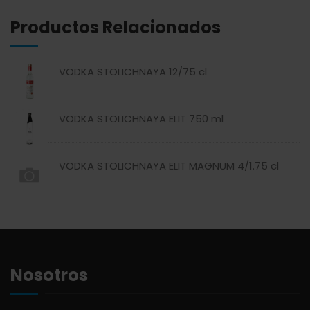
Productos Relacionados
ABREU
GRANOS
VODKA STOLICHNAYA 12/75 cl
ABSOLUT
HARINAS
VODKA STOLICHNAYA ELIT 750 ml
ACTIVAGEL
HIGIENE PERSONAL
VODKA STOLICHNAYA ELIT MAGNUM 4/1.75 cl
AGAVITA
LÁCTEOS
AMBAR
LAVANDERÍA
AMERICANA
LIMPIEZA DEL HOGAR
Nosotros
ANDALUZ
MIELES Y MERMELADAS