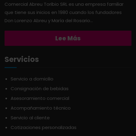
Comercial Abreu Toribio SRL es una empresa familiar
que tiene sus inicios en 1980 cuando los fundadores
APERITIVO
OTROS
Don Lorenzo Abreu y María del Rosario...
APOTHIC
PANADERÍA
Lee Más
AQUA
PASTAS
Servicios
ARDUINI
PICADERAS
Servicio a domicilio
ARIENZO DE MARQUEZ
Consignación de bebidas
SALSAS
Asesoramiento comercial
ATLANTICO
SAZONES
Acompañamiento técnico
Servicio al cliente
AVALON
SNACKS
Cotizaciones personalizadas