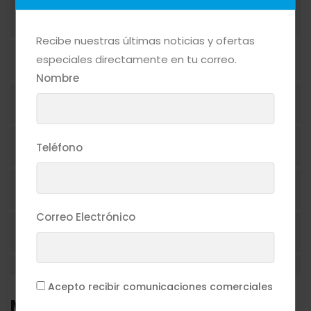
ACEITES
Recibe nuestras últimas noticias y ofertas
especiales directamente en tu correo.
ADEREZOS
Nombre
ASEO PERSONAL
AZÚCAR
Teléfono
BEBIDAS ALCOHÓLICAS
Correo Electrónico
BEBIDAS NO ALCOHÓLICAS
CAFÉ
Acepto recibir comunicaciones comerciales
Marcas