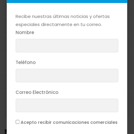
ACEITES
Recibe nuestras últimas noticias y ofertas
especiales directamente en tu correo.
ADEREZOS
Nombre
ASEO PERSONAL
Teléfono
AZÚCAR
BEBIDAS ALCOHÓLICAS
Correo Electrónico
BEBIDAS NO ALCOHÓLICAS
CAFÉ
Acepto recibir comunicaciones comerciales
Marcas