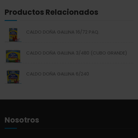
Productos Relacionados
ABREU
GRANOS
CALDO DOÑA GALLINA 16/72 PAQ.
ABSOLUT
HARINAS
CALDO DOÑA GALLINA 3/480 (CUBO GRANDE)
ACTIVAGEL
HIGIENE PERSONAL
CALDO DOÑA GALLINA 6/240
AGAVITA
LÁCTEOS
AMBAR
LAVANDERÍA
AMERICANA
LIMPIEZA DEL HOGAR
Nosotros
ANDALUZ
MIELES Y MERMELADAS