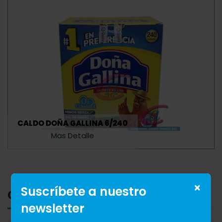
CALDO DOÑA GALLINA 6/240
Mas Detalle
×
Suscríbete a nuestro
Categorias
newsletter