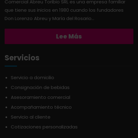
Comercial Abreu Toribio SRL es una empresa familiar
que tiene sus inicios en 1980 cuando los fundadores
APERITIVO
OTROS
Don Lorenzo Abreu y María del Rosario...
APOTHIC
PANADERÍA
Lee Más
AQUA
PASTAS
Servicios
ARDUINI
PICADERAS
Servicio a domicilio
Consignación de bebidas
ARIENZO DE MARQUEZ
SALSAS
Asesoramiento comercial
Acompañamiento técnico
ATLANTICO
SAZONES
Servicio al cliente
Cotizaciones personalizadas
AVALON
SNACKS