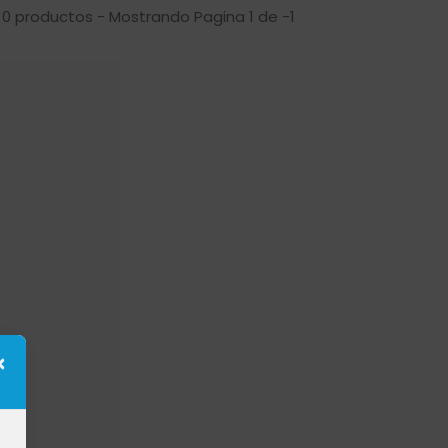
 0 productos - Mostrando Pagina 1 de -1
×