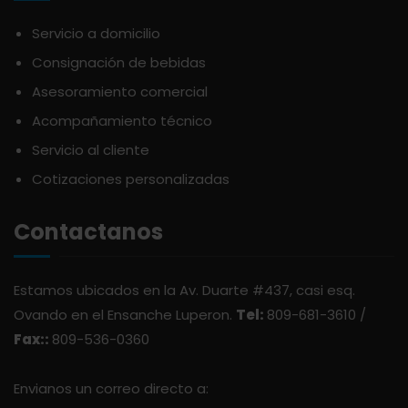
ATLANTICO
SAZONES
Servicio a domicilio
Consignación de bebidas
AVALON
SNACKS
Asesoramiento comercial
AVERNA
Acompañamiento técnico
ÚTILES ESCOLARES
Servicio al cliente
AZUKITA
Cotizaciones personalizadas
Contactanos
BACARDI
Estamos ubicados en la Av. Duarte #437, casi esq.
BAILEY
Ovando en el Ensanche Luperon.
Tel:
809-681-3610 /
Fax::
809-536-0360
BALDOM
Envianos un correo directo a:
BARCELO