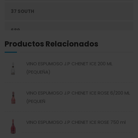
37 SOUTH
ENLATADOS
689
ESPECIAS
Productos Relacionados
ABREU
GRANOS
VINO ESPUMOSO J.P CHENET ICE 200 ML
ABSOLUT
HARINAS
(PEQUEÑA)
ACTIVAGEL
HIGIENE PERSONAL
VINO ESPUMOSO J.P CHENET ICE ROSE 6/200 ML
(PEQUEÑ
AGAVITA
LÁCTEOS
VINO ESPUMOSO J.P CHENET ICE ROSE 750 ml
AMBAR
LAVANDERÍA