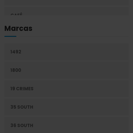
CAFÉ
Marcas
CEREALES
1492
CIGARRILLOS
1800
CONFITERÍA
19 CRIMES
CONGELADOS
35 SOUTH
CUIDADO PERSONAL
36 SOUTH
DESECHABLES