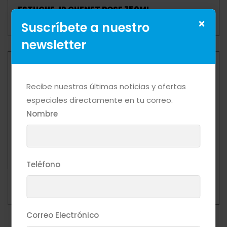
ESTUCHE JP CHENET ROSE 750ML
Mas Detalle
×
Suscríbete a nuestro
newsletter
Recibe nuestras últimas noticias y ofertas
especiales directamente en tu correo.
Nombre
Teléfono
ESTUCHE JP CHENET WHITE 750ML
Mas Detalle
Correo Electrónico