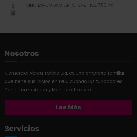
VINO ESPUMOSO J.P. CHENET ICE 750 ml
AMERICANA
LIMPIEZA DEL HOGAR
ANDALUZ
MIELES Y MERMELADAS
APERITIVO
OTROS
Nosotros
APOTHIC
PANADERÍA
Comercial Abreu Toribio SRL es una empresa familiar
que tiene sus inicios en 1980 cuando los fundadores
AQUA
PASTAS
Don Lorenzo Abreu y María del Rosario...
ARDUINI
PICADERAS
Lee Más
ARIENZO DE MARQUEZ
SALSAS
Servicios