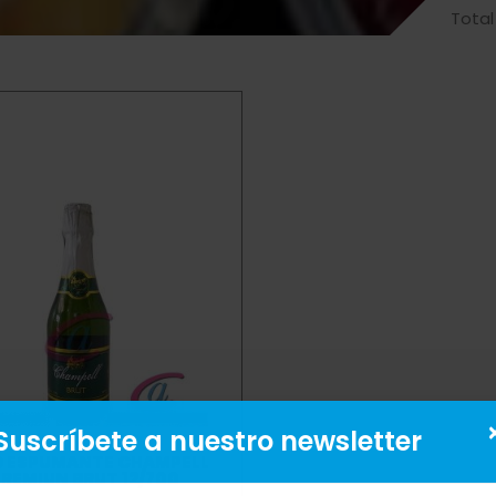
Total
Suscríbete a nuestro newsletter
O ESPUMANTE CHAMPELL
REMIUN BRUT 12/700