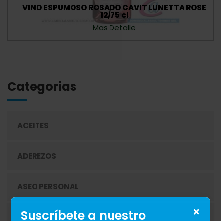
VINO ESPUMOSO ROSADO CAVIT LUNETTA ROSE
12/75 cl
Mas Detalle
Categorias
ACEITES
ADEREZOS
ASEO PERSONAL
×
Suscríbete a nuestro
AZÚCAR