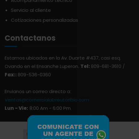
Acompañamiento técnico
ARDUINI
PICADERAS
Servicio al cliente
Cotizaciones personalizadas
ARIENZO DE MARQUEZ
SALSAS
Contactanos
ATLANTICO
SAZONES
Estamos ubicados en la Av. Duarte #437, casi esq.
AVALON
SNACKS
Ovando en el Ensanche Luperon.
Tel:
809-681-3610 /
Fax::
809-536-0360
AVERNA
ÚTILES ESCOLARES
Envianos un correo directo a:
Ventas@comercialabreutoribio.com
AZUKITA
Lun - Vie:
8:00 Am - 6:00 Pm
BACARDI
BAILEY