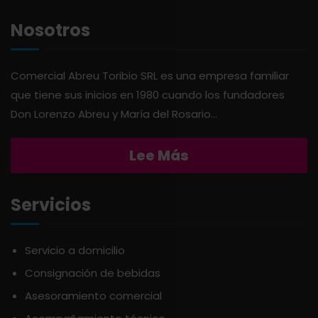
AGAVITA
LÁCTEOS
Nosotros
AMBAR
LAVANDERÍA
Comercial Abreu Toribio SRL es una empresa familiar
que tiene sus inicios en 1980 cuando los fundadores
AMERICANA
LIMPIEZA DEL HOGAR
Don Lorenzo Abreu y María del Rosario...
ANDALUZ
MIELES Y MERMELADAS
Lee Más
APERITIVO
OTROS
Servicios
APOTHIC
PANADERÍA
Servicio a domicilio
Consignación de bebidas
AQUA
PASTAS
Asesoramiento comercial