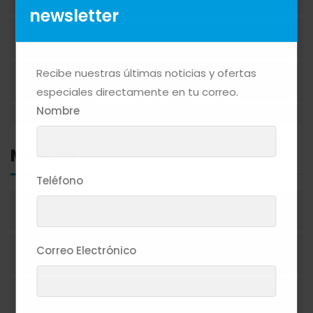
newsletter
BEBIDAS ALCOHÓLICAS
Recibe nuestras últimas noticias y ofertas
BEBIDAS NO ALCOHÓLICAS
especiales directamente en tu correo.
Nombre
CAFÉ
Marcas
CEREALES
Teléfono
1492
CIGARRILLOS
Correo Electrónico
1800
CONFITERÍA
19 CRIMES
CONGELADOS