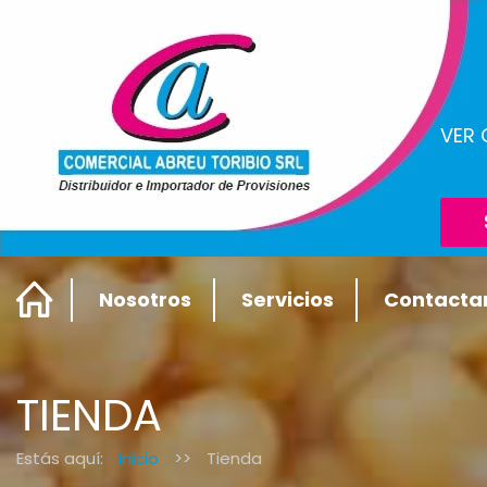
VER
Nosotros
Servicios
Contacta
TIENDA
Estás aquí:
Inicio
>>
Tienda