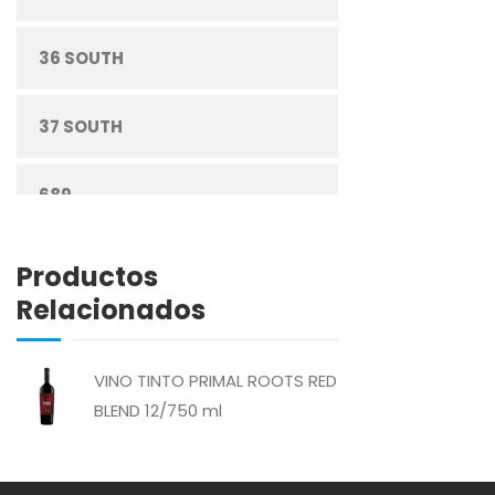
DESECHABLES
36 SOUTH
ENLATADOS
37 SOUTH
ESPECIAS
689
GRANOS
ABREU
Productos
HARINAS
Relacionados
ABSOLUT
HIGIENE PERSONAL
VINO TINTO PRIMAL ROOTS RED
ACTIVAGEL
BLEND 12/750 ml
LÁCTEOS
AGAVITA