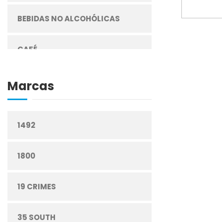
BEBIDAS NO ALCOHÓLICAS
CAFÉ
CEREALES
Marcas
CIGARRILLOS
1492
CONFITERÍA
1800
CONGELADOS
19 CRIMES
CUIDADO PERSONAL
35 SOUTH