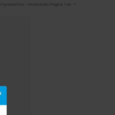
 0 productos - Mostrando Pagina 1 de -1
×