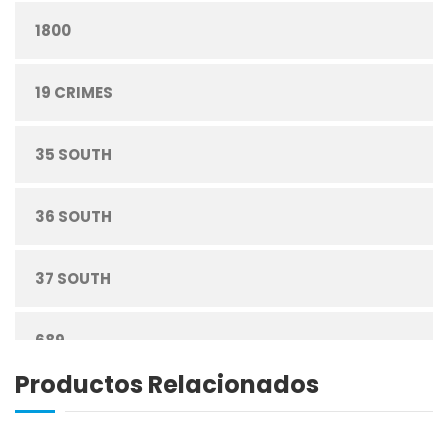
1800
CONFITERÍA
19 CRIMES
CONGELADOS
35 SOUTH
CUIDADO PERSONAL
36 SOUTH
DESECHABLES
37 SOUTH
ENLATADOS
689
ESPECIAS
Productos Relacionados
ABREU
GRANOS