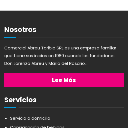
ABSOLUT
HARINAS
ACTIVAGEL
HIGIENE PERSONAL
Nosotros
AGAVITA
LÁCTEOS
Comercial Abreu Toribio SRL es una empresa familiar
que tiene sus inicios en 1980 cuando los fundadores
AMBAR
LAVANDERÍA
Don Lorenzo Abreu y María del Rosario...
AMERICANA
LIMPIEZA DEL HOGAR
Lee Más
ANDALUZ
MIELES Y MERMELADAS
Servicios
APERITIVO
OTROS
Servicio a domicilio
Consignación de bebidas