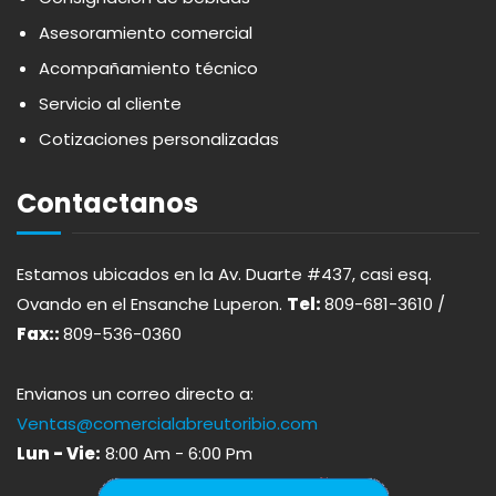
APOTHIC
PANADERÍA
Asesoramiento comercial
Acompañamiento técnico
AQUA
PASTAS
Servicio al cliente
Cotizaciones personalizadas
ARDUINI
PICADERAS
Contactanos
ARIENZO DE MARQUEZ
SALSAS
Estamos ubicados en la Av. Duarte #437, casi esq.
ATLANTICO
SAZONES
Ovando en el Ensanche Luperon.
Tel:
809-681-3610 /
Fax::
809-536-0360
AVALON
SNACKS
Envianos un correo directo a:
AVERNA
ÚTILES ESCOLARES
Ventas@comercialabreutoribio.com
Lun - Vie:
8:00 Am - 6:00 Pm
AZUKITA