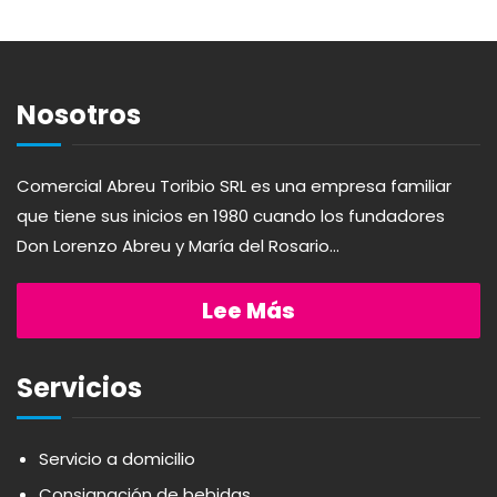
ABSOLUT
HARINAS
ACTIVAGEL
HIGIENE PERSONAL
Nosotros
AGAVITA
LÁCTEOS
Comercial Abreu Toribio SRL es una empresa familiar
que tiene sus inicios en 1980 cuando los fundadores
AMBAR
LAVANDERÍA
Don Lorenzo Abreu y María del Rosario...
AMERICANA
LIMPIEZA DEL HOGAR
Lee Más
ANDALUZ
MIELES Y MERMELADAS
Servicios
APERITIVO
OTROS
Servicio a domicilio
Consignación de bebidas