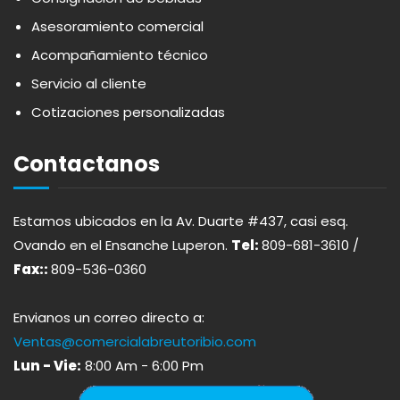
APOTHIC
PANADERÍA
Asesoramiento comercial
Acompañamiento técnico
AQUA
PASTAS
Servicio al cliente
Cotizaciones personalizadas
ARDUINI
PICADERAS
Contactanos
ARIENZO DE MARQUEZ
SALSAS
Estamos ubicados en la Av. Duarte #437, casi esq.
ATLANTICO
SAZONES
Ovando en el Ensanche Luperon.
Tel:
809-681-3610 /
Fax::
809-536-0360
AVALON
SNACKS
Envianos un correo directo a:
AVERNA
ÚTILES ESCOLARES
Ventas@comercialabreutoribio.com
Lun - Vie:
8:00 Am - 6:00 Pm
AZUKITA