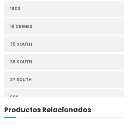
1800
CONFITERÍA
19 CRIMES
CONGELADOS
35 SOUTH
CUIDADO PERSONAL
36 SOUTH
DESECHABLES
37 SOUTH
ENLATADOS
689
ESPECIAS
Productos Relacionados
ABREU
GRANOS