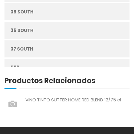
35 SOUTH
CUIDADO PERSONAL
36 SOUTH
DESECHABLES
37 SOUTH
ENLATADOS
689
ESPECIAS
Productos Relacionados
ABREU
GRANOS
VINO TINTO SUTTER HOME RED BLEND 12/75 cl
ABSOLUT
HARINAS
ACTIVAGEL
HIGIENE PERSONAL