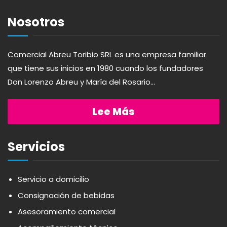
AGAVITA
LÁCTEOS
Nosotros
AMBAR
LAVANDERÍA
Comercial Abreu Toribio SRL es una empresa familiar
que tiene sus inicios en 1980 cuando los fundadores
AMERICANA
LIMPIEZA DEL HOGAR
Don Lorenzo Abreu y María del Rosario...
ANDALUZ
MIELES Y MERMELADAS
Lee Más
APERITIVO
OTROS
Servicios
APOTHIC
PANADERÍA
Servicio a domicilio
Consignación de bebidas
AQUA
PASTAS
Asesoramiento comercial