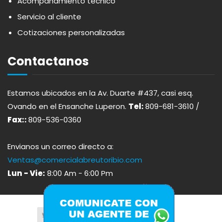
Acompañamiento técnico
ARDUINI
PICADERAS
Servicio al cliente
Cotizaciones personalizadas
ARIENZO DE MARQUEZ
SALSAS
Contactanos
ATLANTICO
SAZONES
Estamos ubicados en la Av. Duarte #437, casi esq.
AVALON
SNACKS
Ovando en el Ensanche Luperon.
Tel:
809-681-3610 /
Fax::
809-536-0360
AVERNA
ÚTILES ESCOLARES
Envianos un correo directo a:
AZUKITA
Ventas@comercialabreutoribio.com
Lun - Vie:
8:00 Am - 6:00 Pm
BACARDI
BAILEY