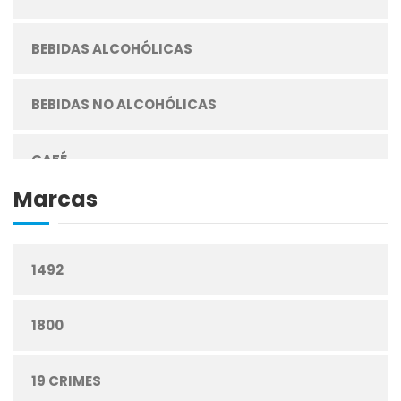
BEBIDAS ALCOHÓLICAS
BEBIDAS NO ALCOHÓLICAS
CAFÉ
Marcas
CEREALES
1492
CIGARRILLOS
1800
CONFITERÍA
19 CRIMES
CONGELADOS