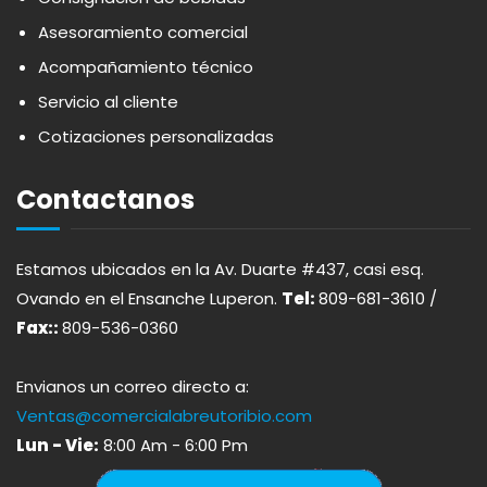
APOTHIC
PANADERÍA
Asesoramiento comercial
Acompañamiento técnico
AQUA
PASTAS
Servicio al cliente
Cotizaciones personalizadas
ARDUINI
PICADERAS
Contactanos
ARIENZO DE MARQUEZ
SALSAS
Estamos ubicados en la Av. Duarte #437, casi esq.
ATLANTICO
SAZONES
Ovando en el Ensanche Luperon.
Tel:
809-681-3610 /
Fax::
809-536-0360
AVALON
SNACKS
Envianos un correo directo a:
AVERNA
ÚTILES ESCOLARES
Ventas@comercialabreutoribio.com
Lun - Vie:
8:00 Am - 6:00 Pm
AZUKITA