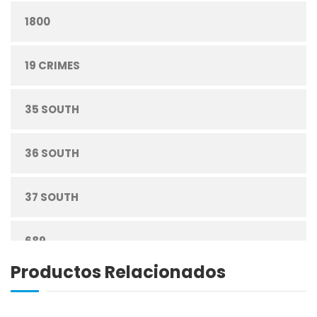
1800
CONFITERÍA
19 CRIMES
CONGELADOS
35 SOUTH
CUIDADO PERSONAL
36 SOUTH
DESECHABLES
37 SOUTH
ENLATADOS
689
ESPECIAS
Productos Relacionados
ABREU
GRANOS