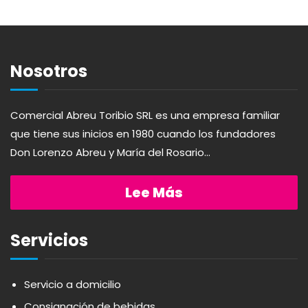
ABSOLUT
HARINAS
ACTIVAGEL
HIGIENE PERSONAL
Nosotros
AGAVITA
LÁCTEOS
Comercial Abreu Toribio SRL es una empresa familiar
que tiene sus inicios en 1980 cuando los fundadores
AMBAR
LAVANDERÍA
Don Lorenzo Abreu y María del Rosario...
AMERICANA
LIMPIEZA DEL HOGAR
Lee Más
ANDALUZ
MIELES Y MERMELADAS
Servicios
APERITIVO
OTROS
Servicio a domicilio
Consignación de bebidas