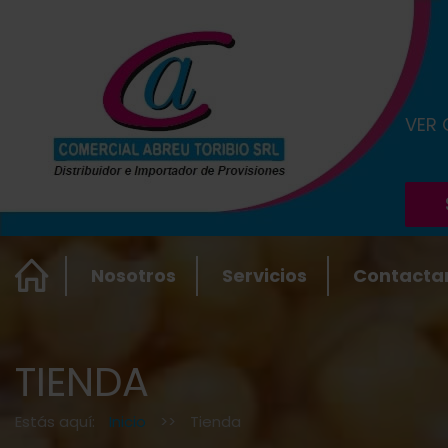
VER
Nosotros
Servicios
Contacta
TIENDA
Estás aquí:
Inicio
>>
Tienda