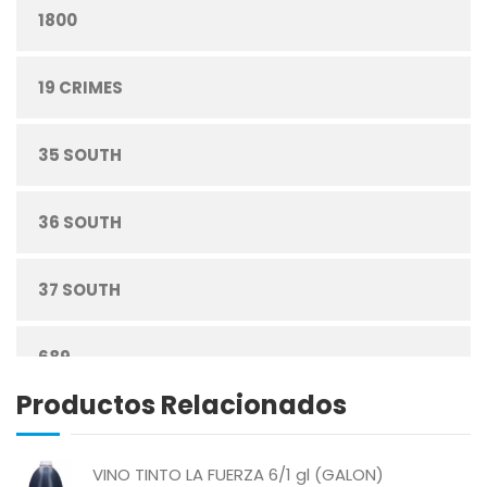
1800
CONFITERÍA
19 CRIMES
CONGELADOS
35 SOUTH
CUIDADO PERSONAL
36 SOUTH
DESECHABLES
37 SOUTH
ENLATADOS
689
ESPECIAS
Productos Relacionados
ABREU
GRANOS
VINO TINTO LA FUERZA 6/1 gl (GALON)