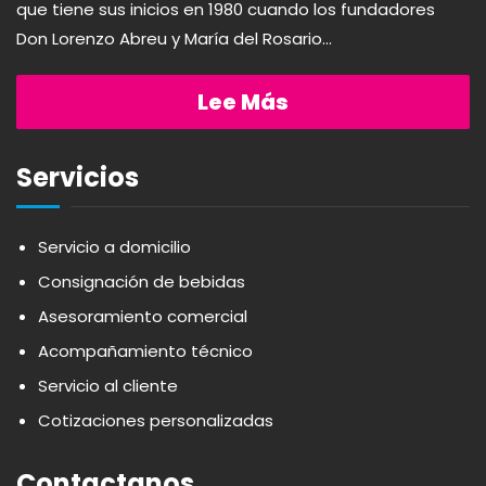
que tiene sus inicios en 1980 cuando los fundadores
Don Lorenzo Abreu y María del Rosario...
AQUA
PASTAS
Lee Más
ARDUINI
PICADERAS
Servicios
ARIENZO DE MARQUEZ
SALSAS
Servicio a domicilio
ATLANTICO
SAZONES
Consignación de bebidas
Asesoramiento comercial
AVALON
SNACKS
Acompañamiento técnico
Servicio al cliente
AVERNA
ÚTILES ESCOLARES
Cotizaciones personalizadas
AZUKITA
Contactanos