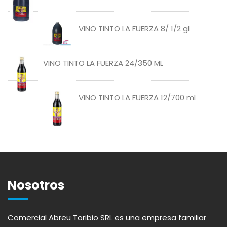
ABSOLUT
HARINAS
VINO TINTO LA FUERZA 8/ 1/2 gl
ACTIVAGEL
HIGIENE PERSONAL
VINO TINTO LA FUERZA 24/350 ML
AGAVITA
LÁCTEOS
AMBAR
LAVANDERÍA
VINO TINTO LA FUERZA 12/700 ml
AMERICANA
LIMPIEZA DEL HOGAR
ANDALUZ
MIELES Y MERMELADAS
Nosotros
APERITIVO
OTROS
Comercial Abreu Toribio SRL es una empresa familiar
APOTHIC
PANADERÍA