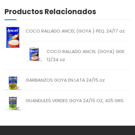
Productos Relacionados
ABREU
GRANOS
COCO RALLADO ANCEL (GOYA ) PEQ. 24/17 oz
ABSOLUT
HARINAS
COCO RALLADO ANCEL (GOYA) GDE
ACTIVAGEL
HIGIENE PERSONAL
12/34 oz
AGAVITA
LÁCTEOS
GARBANZOS GOYA EN LATA 24/15 oz
AMBAR
LAVANDERÍA
GUANDULES VERDES GOYA 24/15 OZ, 425 GRS
AMERICANA
LIMPIEZA DEL HOGAR
ANDALUZ
MIELES Y MERMELADAS