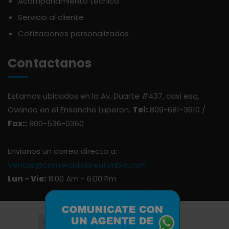
Acompañamiento técnico
ARDUINI
PICADERAS
Servicio al cliente
Cotizaciones personalizadas
ARIENZO DE MARQUEZ
SALSAS
Contactanos
ATLANTICO
SAZONES
Estamos ubicados en la Av. Duarte #437, casi esq.
AVALON
SNACKS
Ovando en el Ensanche Luperon.
Tel:
809-681-3610 /
Fax::
809-536-0360
AVERNA
ÚTILES ESCOLARES
Envianos un correo directo a:
AZUKITA
Ventas@comercialabreutoribio.com
Lun - Vie:
8:00 Am - 6:00 Pm
BACARDI
BAILEY