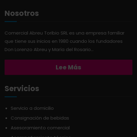
AGAVITA
LÁCTEOS
Nosotros
AMBAR
LAVANDERÍA
Comercial Abreu Toribio SRL es una empresa familiar
que tiene sus inicios en 1980 cuando los fundadores
AMERICANA
LIMPIEZA DEL HOGAR
Don Lorenzo Abreu y María del Rosario...
ANDALUZ
MIELES Y MERMELADAS
Lee Más
APERITIVO
OTROS
Servicios
APOTHIC
PANADERÍA
Servicio a domicilio
Consignación de bebidas
AQUA
PASTAS
Asesoramiento comercial