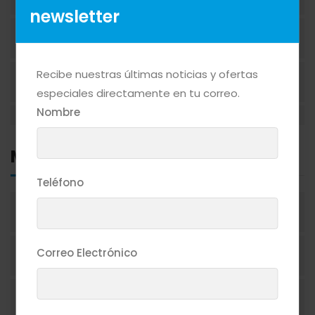
newsletter
BEBIDAS ALCOHÓLICAS
Recibe nuestras últimas noticias y ofertas
BEBIDAS NO ALCOHÓLICAS
especiales directamente en tu correo.
Nombre
CAFÉ
Marcas
CEREALES
Teléfono
1492
CIGARRILLOS
Correo Electrónico
1800
CONFITERÍA
19 CRIMES
CONGELADOS