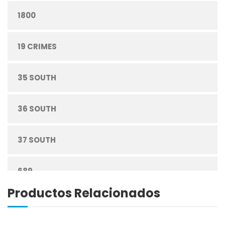
1800
CONFITERÍA
19 CRIMES
CONGELADOS
35 SOUTH
CUIDADO PERSONAL
36 SOUTH
DESECHABLES
37 SOUTH
ENLATADOS
689
ESPECIAS
Productos Relacionados
ABREU
GRANOS