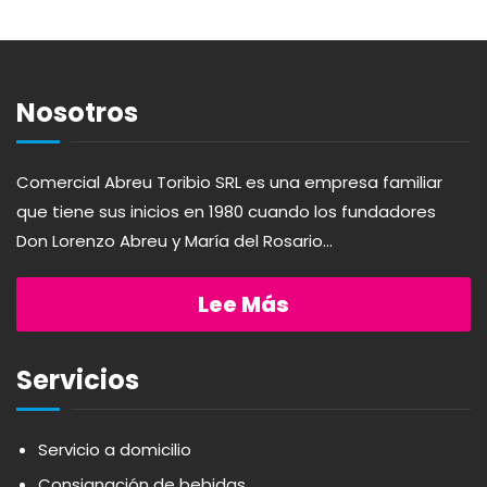
ABSOLUT
HARINAS
ACTIVAGEL
HIGIENE PERSONAL
Nosotros
AGAVITA
LÁCTEOS
Comercial Abreu Toribio SRL es una empresa familiar
que tiene sus inicios en 1980 cuando los fundadores
AMBAR
LAVANDERÍA
Don Lorenzo Abreu y María del Rosario...
AMERICANA
LIMPIEZA DEL HOGAR
Lee Más
ANDALUZ
MIELES Y MERMELADAS
Servicios
APERITIVO
OTROS
Servicio a domicilio
Consignación de bebidas