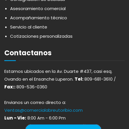
APOTHIC
PANADERÍA
Asesoramiento comercial
Acompañamiento técnico
AQUA
PASTAS
Servicio al cliente
Cotizaciones personalizadas
ARDUINI
PICADERAS
Contactanos
ARIENZO DE MARQUEZ
SALSAS
Estamos ubicados en la Av. Duarte #437, casi esq.
ATLANTICO
SAZONES
Ovando en el Ensanche Luperon.
Tel:
809-681-3610 /
Fax::
809-536-0360
AVALON
SNACKS
Envianos un correo directo a:
AVERNA
ÚTILES ESCOLARES
Ventas@comercialabreutoribio.com
Lun - Vie:
8:00 Am - 6:00 Pm
AZUKITA