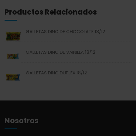
Productos Relacionados
ABREU
GRANOS
GALLETAS DINO DE CHOCOLATE 18/12
ABSOLUT
HARINAS
GALLETAS DINO DE VAINILLA 18/12
ACTIVAGEL
HIGIENE PERSONAL
GALLETAS DINO DUPLEX 18/12
AGAVITA
LÁCTEOS
AMBAR
LAVANDERÍA
AMERICANA
LIMPIEZA DEL HOGAR
Nosotros
ANDALUZ
MIELES Y MERMELADAS