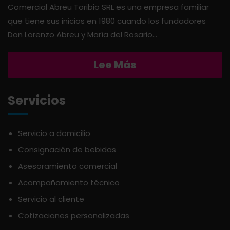
Comercial Abreu Toribio SRL es una empresa familiar
que tiene sus inicios en 1980 cuando los fundadores
APERITIVO
OTROS
Don Lorenzo Abreu y María del Rosario...
APOTHIC
PANADERÍA
Lee Más
AQUA
PASTAS
Servicios
ARDUINI
PICADERAS
Servicio a domicilio
ARIENZO DE MARQUEZ
Consignación de bebidas
SALSAS
Asesoramiento comercial
ATLANTICO
SAZONES
Acompañamiento técnico
Servicio al cliente
AVALON
SNACKS
Cotizaciones personalizadas