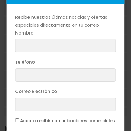
ACEITES
Recibe nuestras últimas noticias y ofertas
especiales directamente en tu correo.
ADEREZOS
Nombre
ASEO PERSONAL
AZÚCAR
Teléfono
BEBIDAS ALCOHÓLICAS
Correo Electrónico
BEBIDAS NO ALCOHÓLICAS
CAFÉ
Acepto recibir comunicaciones comerciales
Marcas