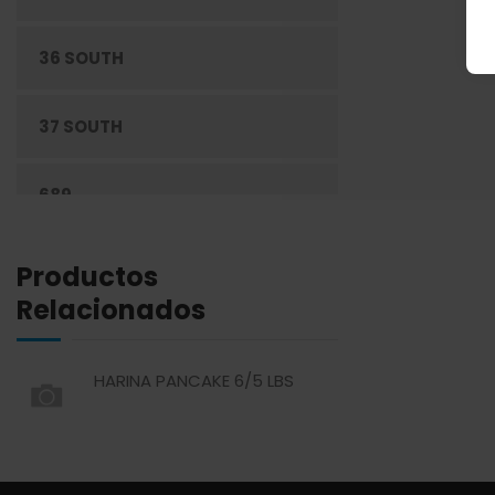
DESECHABLES
36 SOUTH
ENLATADOS
37 SOUTH
ESPECIAS
689
GRANOS
ABREU
Productos
HARINAS
Relacionados
ABSOLUT
HIGIENE PERSONAL
HARINA PANCAKE 6/5 LBS
ACTIVAGEL
LÁCTEOS
AGAVITA