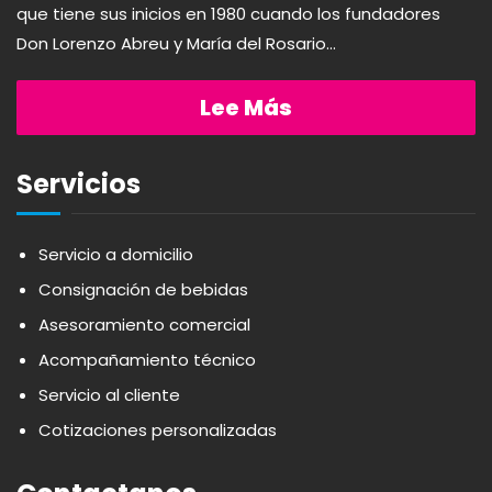
que tiene sus inicios en 1980 cuando los fundadores
Don Lorenzo Abreu y María del Rosario...
AQUA
PASTAS
Lee Más
ARDUINI
PICADERAS
Servicios
ARIENZO DE MARQUEZ
SALSAS
Servicio a domicilio
ATLANTICO
SAZONES
Consignación de bebidas
Asesoramiento comercial
AVALON
SNACKS
Acompañamiento técnico
Servicio al cliente
AVERNA
ÚTILES ESCOLARES
Cotizaciones personalizadas
AZUKITA